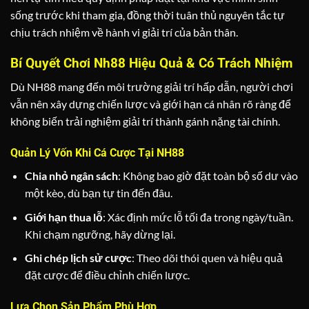
sống trước khi tham gia, đồng thời tuân thủ nguyên tắc tự
chịu trách nhiệm về hành vi giải trí của bản thân.
Bí Quyết Chơi Nh88 Hiệu Quả & Có Trách Nhiệm
Dù NH88 mang đến môi trường giải trí hấp dẫn, người chơi
vẫn nên xây dựng chiến lược và giới hạn cá nhân rõ ràng để
không biến trải nghiệm giải trí thành gánh nặng tài chính.
Quản Lý Vốn Khi Cá Cược Tại NH88
Chia nhỏ ngân sách
: Không bao giờ đặt toàn bộ số dư vào
một kèo, dù bạn tự tin đến đâu.
Giới hạn thua lỗ
: Xác định mức lỗ tối đa trong ngày/tuần.
Khi chạm ngưỡng, hãy dừng lại.
Ghi chép lịch sử cược
: Theo dõi thói quen và hiệu quả
đặt cược để điều chỉnh chiến lược.
Lựa Chọn Sản Phẩm Phù Hợp