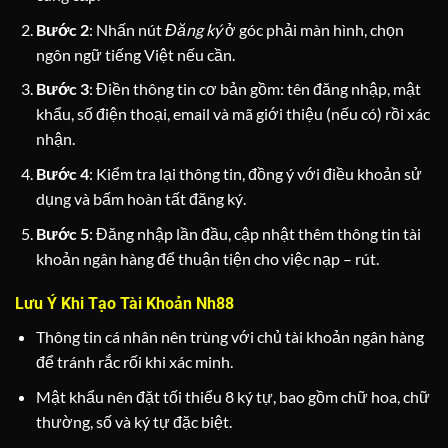
Bước 2
: Nhấn nút
Đăng ký
ở góc phải màn hình, chọn
ngôn ngữ tiếng Việt nếu cần.
Bước 3
: Điền thông tin cơ bản gồm: tên đăng nhập, mật
khẩu, số điện thoại, email và mã giới thiệu (nếu có) rồi xác
nhận.
Bước 4
: Kiểm tra lại thông tin, đồng ý với điều khoản sử
dụng và bấm hoàn tất đăng ký.
Bước 5
: Đăng nhập lần đầu, cập nhật thêm thông tin tài
khoản ngân hàng để thuận tiện cho việc nạp – rút.
Lưu Ý Khi Tạo Tài Khoản Nh88
Thông tin cá nhân nên trùng với chủ tài khoản ngân hàng
để tránh rắc rối khi xác minh.
Mật khẩu nên đặt tối thiểu 8 ký tự, bao gồm chữ hoa, chữ
thường, số và ký tự đặc biệt.