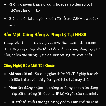
Không chuyển khác nội dung hoặc sai số tiền so với
hướng dẫn khi nạp.
Giữ lại biên lai chuyển khoản để hỗ trợ CSKH tra soát khi
cần.
Bảo Mật, Công Bằng & Pháp Lý Tại NH88
Trong bối cảnh nhiều trang cá cược “ảo” xuất hiện, NH88
chú trọng xây dựng nền tảng bảo mật và công bằng ngay từ
đầu, nhằm tạo dựng uy tín dài hạn với người chơi Việt.
Công Nghệ Bảo Mật Tài Khoản
Mã hóa kết nối
: Sử dụng giao thức SSL/TLS giúp bảo vệ
dữ liệu khi truyền tải giữa người chơi và máy chủ.
Phân lớp đăng nhập
: Hệ thống tự động phát hiện đăng
nhập bất thường (thiết bị lạ, IP lạ) và yêu cầu xác minh.
Lưu trữ tối thiểu thông tin nhạy cảm
: Hạn chế rủi ro lộ