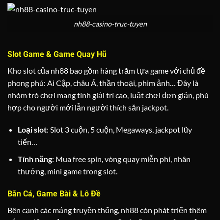
nh88-casino-truc-tuyen
Slot Game & Game Quay Hũ
Kho slot của nh88 bao gồm hàng trăm tựa game với chủ đề
phong phú: Ai Cập, châu Á, thần thoại, phim ảnh… Đây là
nhóm trò chơi mang tính giải trí cao, luật chơi đơn giản, phù
hợp cho người mới lẫn người thích săn jackpot.
Loại slot
: Slot 3 cuộn, 5 cuộn, Megaways, jackpot lũy
tiến…
Tính năng
: Mua free spin, vòng quay miễn phí, nhân
thưởng, mini game trong slot.
Bắn Cá, Game Bài & Lô Đề
Bên cạnh các mảng truyền thống, nh88 còn phát triển thêm