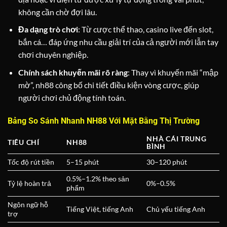
không cần chờ đợi lâu.
Đa dạng trò chơi
: Từ cược thể thao, casino live đến slot,
bắn cá… đáp ứng nhu cầu giải trí của cả người mới lẫn tay
chơi chuyên nghiệp.
Chính sách khuyến mãi rõ ràng
: Thay vì khuyến mãi “mập
mờ”, nh88 công bố chi tiết điều kiện vòng cược, giúp
người chơi chủ động tính toán.
Bảng So Sánh Nhanh NH88 Với Mặt Bằng Thị Trường
NHÀ CÁI TRUNG
TIÊU CHÍ
NH88
BÌNH
Tốc độ rút tiền
5–15 phút
30–120 phút
0.5%–1.2% theo sản
Tỷ lệ hoàn trả
0%–0.5%
phẩm
Ngôn ngữ hỗ
Tiếng Việt, tiếng Anh
Chủ yếu tiếng Anh
trợ