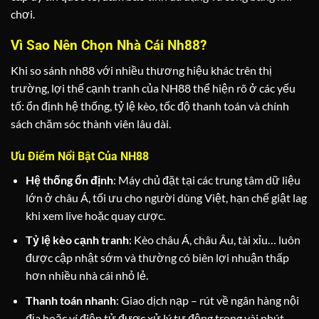
chơi.
Vì Sao Nên Chọn Nhà Cái Nh88?
Khi so sánh nh88 với nhiều thương hiệu khác trên thị
trường, lợi thế cạnh tranh của NH88 thể hiện rõ ở các yếu
tố: ổn định hệ thống, tỷ lệ kèo, tốc độ thanh toán và chính
sách chăm sóc thành viên lâu dài.
Ưu Điểm Nổi Bật Của NH88
Hệ thống ổn định
: Máy chủ đặt tại các trung tâm dữ liệu
lớn ở châu Á, tối ưu cho người dùng Việt, hạn chế giật lag
khi xem live hoặc quay cược.
Tỷ lệ kèo cạnh tranh
: Kèo châu Á, châu Âu, tài xỉu… luôn
được cập nhật sớm và thường có biên lợi nhuận thấp
hơn nhiều nhà cái nhỏ lẻ.
Thanh toán nhanh
: Giao dịch nạp – rút về ngân hàng nội
địa hoặc ví điện tử được xử lý tự động trong vài phút,