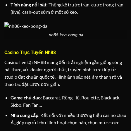
Tính năng nổi bật
: Thống kê trước trận, cược trong trận
(live), cash-out sớm ở một số kèo.
nh88-keo-bong-da
Casino Trực Tuyến Nh88
Casino live tại NH88 mang đến trải nghiệm gần giống sòng
bài thực, với dealer người thật, truyền hình trực tiếp từ
studio đạt chuẩn quốc tế. Hình ảnh sắc nét, âm thanh rõ và
thao tác đặt cược đơn giản.
Game chủ đạo
: Baccarat, Rồng Hổ, Roulette, Blackjack,
Sicbo, Fan Tan…
Nhà cung cấp
: Kết nối với nhiều thương hiệu casino châu
Á, giúp người chơi linh hoạt chọn bàn, chọn mức cược.